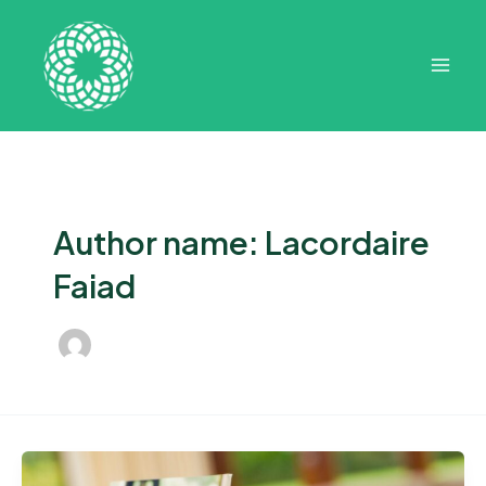
Ir
Paginação
Mai
para
de
Men
o
post
conteúdo
Author name: Lacordaire
Faiad