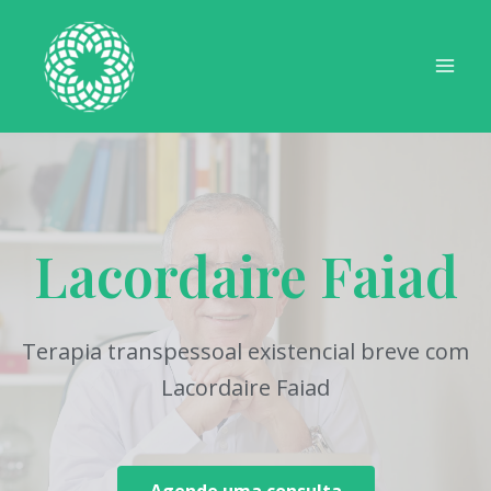
Ir
Mai
para
Men
o
conteúdo
Lacordaire Faiad
Terapia transpessoal existencial breve com
Lacordaire Faiad