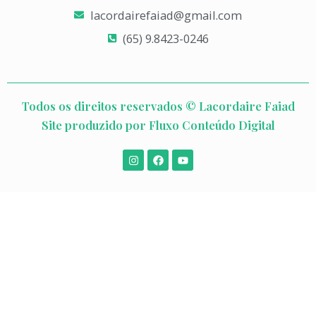
lacordairefaiad@gmail.com​
(65) 9.8423-0246​
Todos os direitos reservados © Lacordaire Faiad
Site produzido por Fluxo Conteúdo Digital
I
F
Y
n
a
o
s
c
u
t
e
t
a
b
u
g
o
b
r
o
e
a
k
m