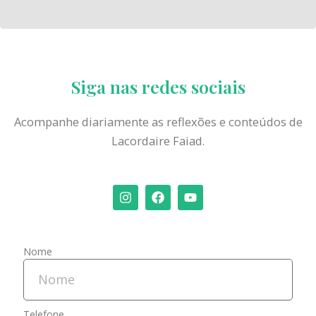
Siga nas redes sociais
Acompanhe diariamente as reflexões e conteúdos de
Lacordaire Faiad.
I
F
Y
n
a
o
s
c
u
t
e
t
a
b
u
Nome
g
o
b
r
o
e
a
k
m
Telefone