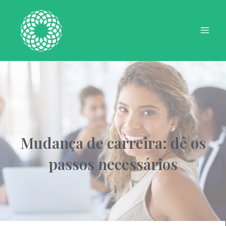
Ir
Mai
para
Men
o
conteúdo
Mudança de carreira: dê os
passos necessários