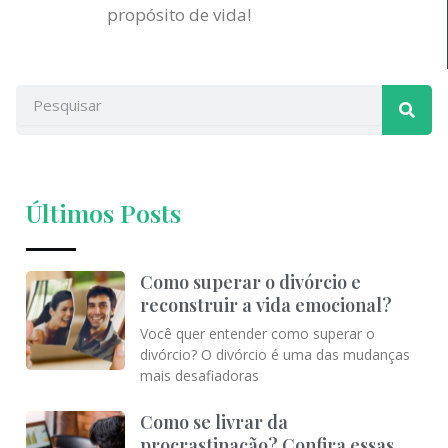
propósito de vida!
Pesqu
Pesquisar
Últimos Posts
Como superar o divórcio e
reconstruir a vida emocional?
Você quer entender como superar o
divórcio? O divórcio é uma das mudanças
mais desafiadoras
Como se livrar da
procrastinação? Confira essas