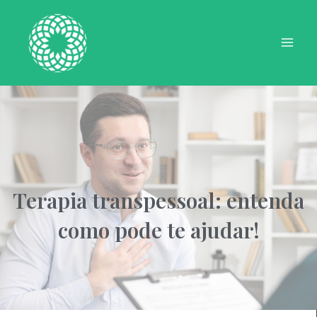
Ir
Mai
para
Men
o
conteúdo
Terapia transpessoal: entenda
como pode te ajudar!