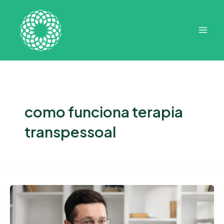
Ir
Mai
para
Men
o
conteúdo
como funciona terapia
transpessoal