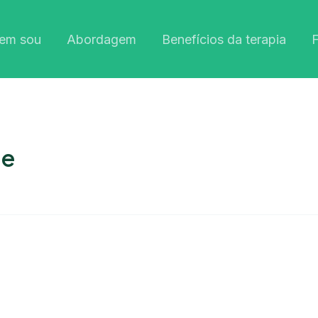
em sou
Abordagem
Benefícios da terapia
de