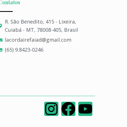
Contatos
R. São Benedito, 415 - Lixeira,
Cuiabá - MT, 78008-405, Brasil
lacordairefaiad@gmail.com​
(65) 9.8423-0246​
I
F
Y
n
a
o