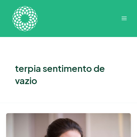
Ir
Mai
para
Men
o
conteúdo
terpia sentimento de
vazio