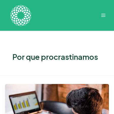
Ir
Mai
para
Men
o
conteúdo
Por que procrastinamos