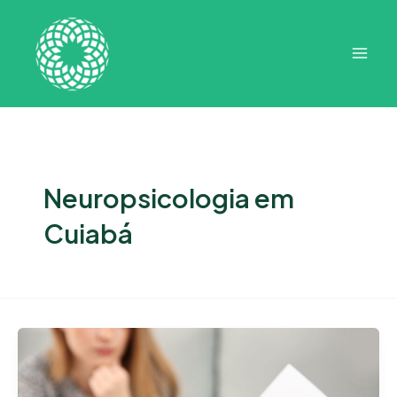
Ir
Mai
para
Men
o
conteúdo
Neuropsicologia em
Cuiabá