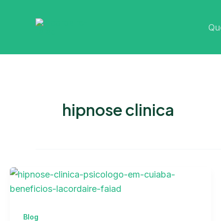
Ir
para
Qu
o
conteúdo
hipnose clinica
Blog