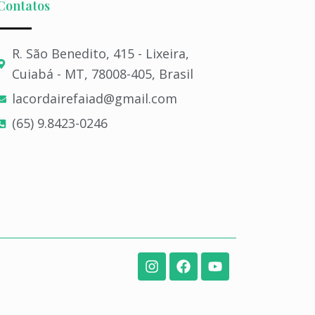
Contatos
R. São Benedito, 415 - Lixeira,
Cuiabá - MT, 78008-405, Brasil
lacordairefaiad@gmail.com​
(65) 9.8423-0246​
I
F
Y
n
a
o
s
c
u
t
e
t