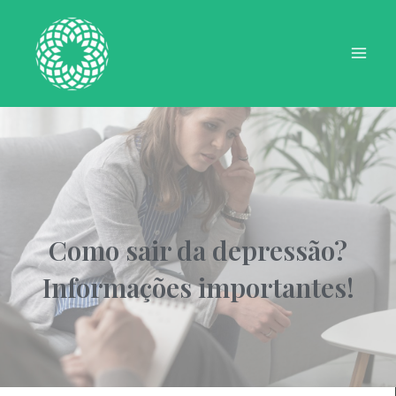
Ir
Mai
para
Men
o
conteúdo
Como sair da depressão?
Informações importantes!